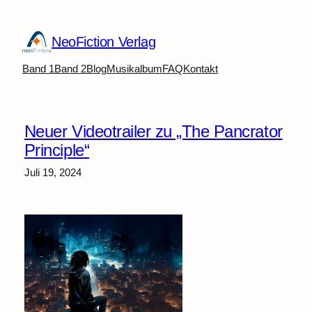
Zum
Inhalt
NeoFiction Verlag
springen
Band 1
Band 2
Blog
Musikalbum
FAQ
Kontakt
Neuer Videotrailer zu „The Pancrator
Principle“
Juli 19, 2024